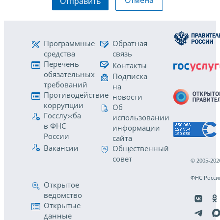
Отмена
Отправить
Программные
Обратная
средства
связь
Перечень
Контакты
обязательных
Подписка
требований
на
Противодействие
новости
коррупции
Об
Госслужба
использовании
в ФНС
информации
России
сайта
Вакансии
Общественный
совет
© 2005-202
ФНС Росси
Открытое
ведомство
Открытые
данные