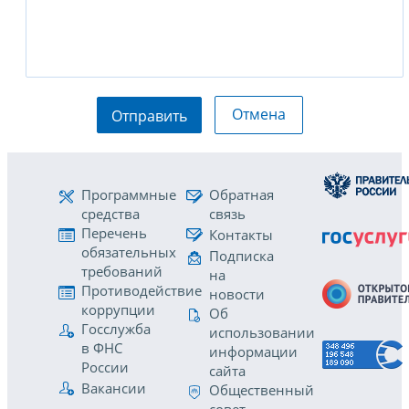
Отмена
Отправить
Программные
Обратная
средства
связь
Перечень
Контакты
обязательных
Подписка
требований
на
Противодействие
новости
коррупции
Об
Госслужба
использовании
в ФНС
информации
России
сайта
Вакансии
Общественный