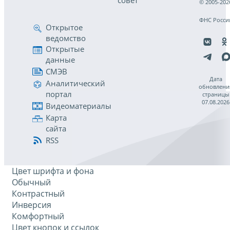
совет
© 2005-202
ФНС Росси
Открытое
ведомство
Открытые
данные
СМЭВ
Дата
Аналитический
обновлени
портал
страницы
07.08.2026
Видеоматериалы
Карта
сайта
RSS
Цвет шрифта и фона
Обычный
Контрастный
Инверсия
Комфортный
Цвет кнопок и ссылок