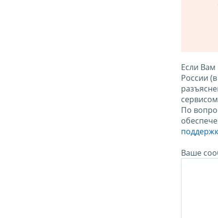
Если Вам
России (
разъясне
сервисо
По вопро
обеспече
поддержк
Ваше соо