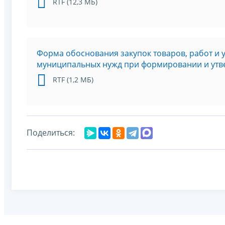
RTF (12,3 МБ)
Форма обоснования закупок товаров, работ и 
муниципальных нужд при формировании и утв
RTF (
1,2 МБ
)
Поделиться: