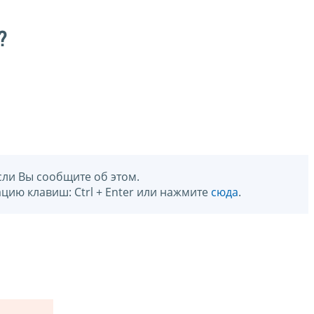
?
сли Вы сообщите об этом.
цию клавиш: Ctrl + Enter или нажмите
сюда
.