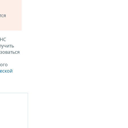
тся
ФНС
лучить
зоваться
ого
ческой