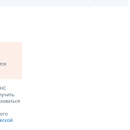
тся
ФНС
лучить
зоваться
ого
ческой