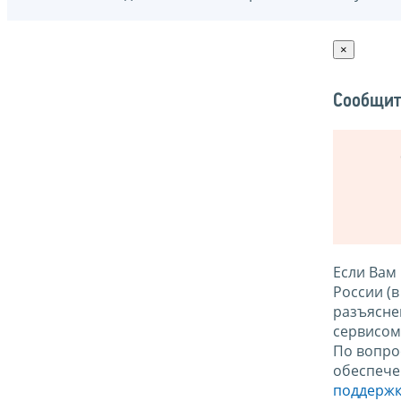
×
Сообщит
Если Вам
России (
разъясне
сервисо
По вопро
обеспече
поддержк