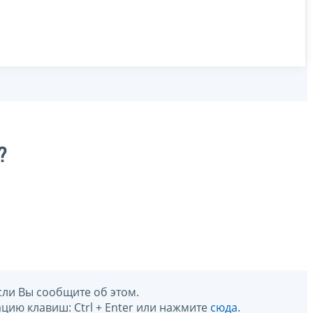
?
сли Вы сообщите об этом.
цию клавиш: Ctrl + Enter или нажмите
сюда
.