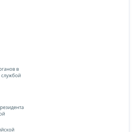
рганов в
й службой
Президента
ой
ийской