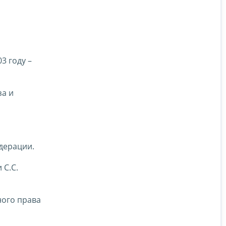
3 году –
за и
дерации.
 С.С.
ного права