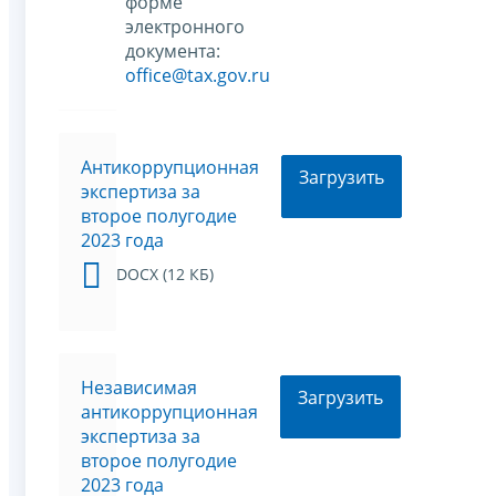
форме
электронного
документа:
office@tax.gov.ru
Антикоррупционная
Загрузить
экспертиза за
второе полугодие
2023 года
DOCX (12 КБ)
Независимая
Загрузить
антикоррупционная
экспертиза за
второе полугодие
2023 года