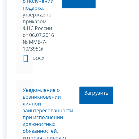
о получении
подарка,
утверждено
приказом
ФНС России
от 06.07.2016
№ ММВ-7-
10/395@
DOCX
Уведомление о
Загрузить
возникновении
личной
заинтересованности
при исполнении
должностных
обязанностей,
которая приводит