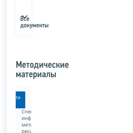
Все
документы
Методические
материалы
Перейти
Специализированный
информационно-
методический
ресурс