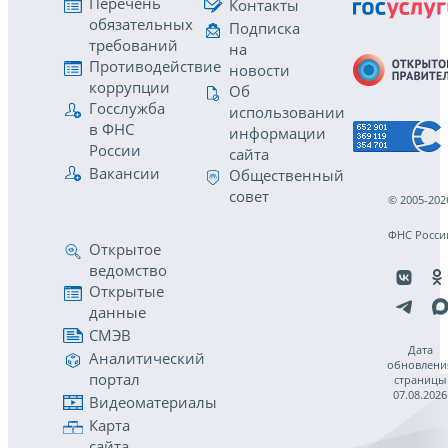
Перечень
Контакты
обязательных
Подписка
требований
на
Противодействие
новости
коррупции
Об
Госслужба
использовании
в ФНС
информации
России
сайта
Вакансии
Общественный
совет
© 2005-202
ФНС Росси
Открытое
ведомство
Открытые
данные
СМЭВ
Дата
Аналитический
обновлени
портал
страницы
07.08.2026
Видеоматериалы
Карта
сайта