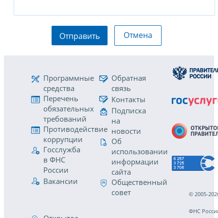
Отмена
Отправить
Программные
Обратная
средства
связь
Перечень
Контакты
обязательных
Подписка
требований
на
Противодействие
новости
коррупции
Об
Госслужба
использовании
в ФНС
информации
России
сайта
Вакансии
Общественный
совет
© 2005-202
ФНС Росси