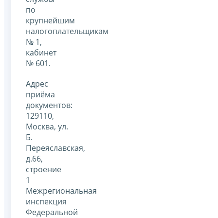
по
крупнейшим
налогоплательщикам
№ 1,
кабинет
№ 601.
Адрес
приёма
документов:
129110,
Москва, ул.
Б.
Переяславская,
д.66,
строение
1
Межрегиональная
инспекция
Федеральной