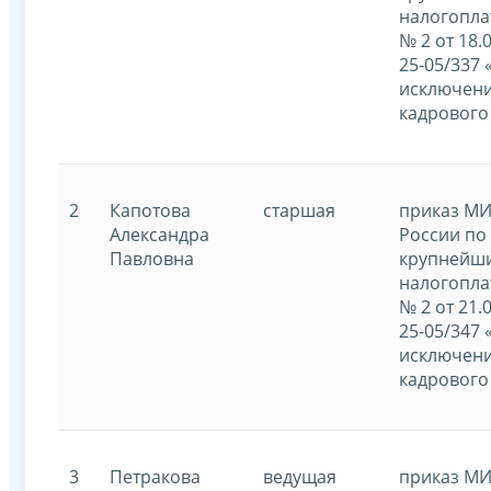
налогопл
№ 2 от 18.
25-05/337 
исключени
кадрового
2
Капотова
старшая
приказ М
Александра
России по
Павловна
крупнейш
налогопл
№ 2 от 21.
25-05/347 
исключени
кадрового
3
Петракова
ведущая
приказ М