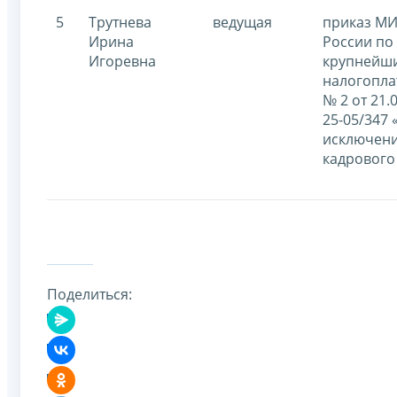
5
Трутнева
ведущая
приказ М
Ирина
России по
Игоревна
крупнейш
налогопл
№ 2 от 21.
25-05/347 
исключени
кадрового
Поделиться: