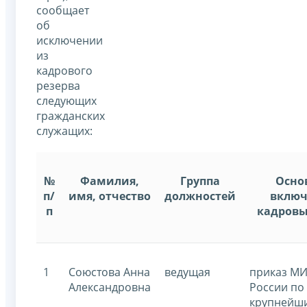
сообщает
об
исключении
из
кадрового
резерва
следующих
гражданских
служащих:
№
Фамилия,
Группа
Осно
п/
имя, отчество
должностей
включ
п
кадровы
1
Союстова Анна
ведущая
приказ М
Александровна
России по
крупнейш