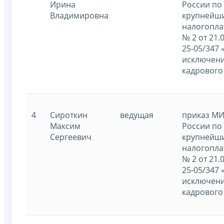
Ирина
России по
Владимировна
крупнейш
налогопл
№ 2 от 21.
25-05/347 
исключени
кадрового
4
Сироткин
ведущая
приказ М
Максим
России по
Сергеевич
крупнейш
налогопл
№ 2 от 21.
25-05/347 
исключени
кадрового