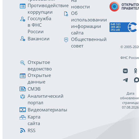
на
Противодействие
новости
коррупции
Об
Госслужба
использовании
в ФНС
информации
России
сайта
Вакансии
Общественный
совет
© 2005-202
ФНС Росси
Открытое
ведомство
Открытые
данные
СМЭВ
Дата
Аналитический
обновлени
портал
страницы
07.08.2026
Видеоматериалы
Карта
сайта
RSS