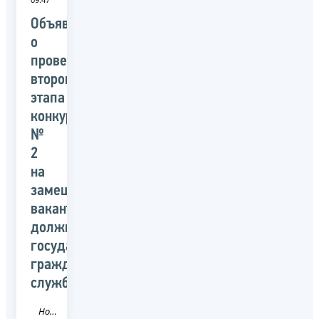
Объявление
о
проведении
второго
этапа
конкурса
№
2
на
замещение
вакантных
должностей
государственной
гражданской
службы
Новость