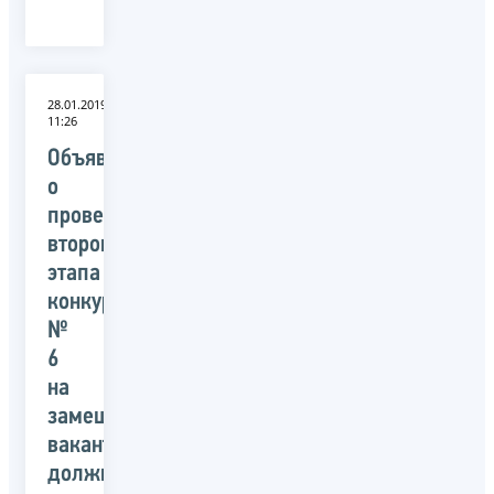
28.01.2019
11:26
Объявление
о
проведении
второго
этапа
конкурса
№
6
на
замещение
вакантных
должностей