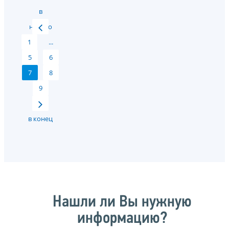
в
начало
1
...
5
6
7
8
9
в конец
Нашли ли Вы нужную
информацию?