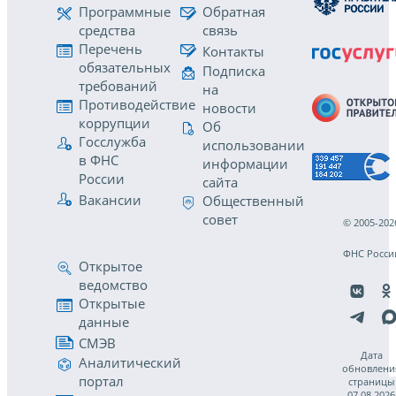
Программные
Обратная
средства
связь
Перечень
Контакты
обязательных
Подписка
требований
на
Противодействие
новости
коррупции
Об
Госслужба
использовании
в ФНС
информации
России
сайта
Вакансии
Общественный
совет
© 2005-202
ФНС Росси
Открытое
ведомство
Открытые
данные
СМЭВ
Дата
Аналитический
обновлени
портал
страницы
07.08.2026