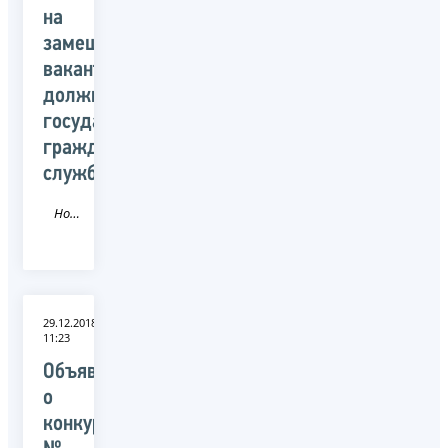
на
замещение
вакантных
должностей
государственной
гражданской
службы
Новость
29.12.2018
11:23
Объявление
о
конкурсе