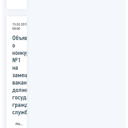
15.02.2019
09:00
Объявление
о
конкурсе
№1
на
замещение
вакантных
должностей
государственной
гражданской
службы
Новость