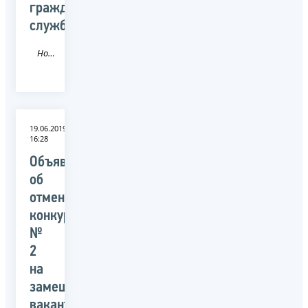
гражданской
службы
Новость
19.06.2019
16:28
Объявление
об
отмене
конкурса
№
2
на
замещение
вакантных