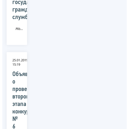
государственной
гражданской
службы
Новость
25.01.2019
15:19
Объявление
о
проведении
второго
этапа
конкурса
№
6