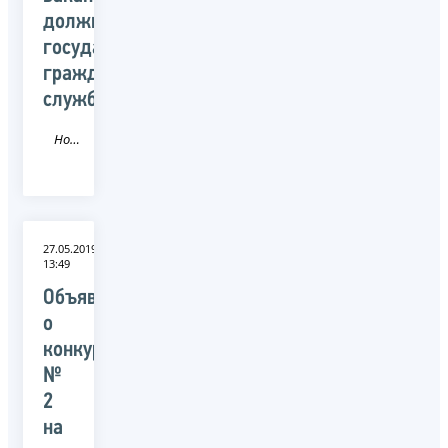
должностей
государственной
гражданской
службы
Новость
27.05.2019
13:49
Объявление
о
конкурсе
№
2
на