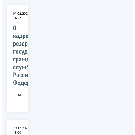
01.02.2022
14:27
О
кадровом
резерве
государственной
гражданской
службы
Российской
Федерации
Новость
29.12.2021
18:00