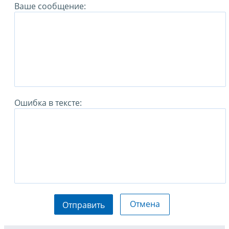
Ваше сообщение:
Ошибка в тексте:
Отмена
Отправить