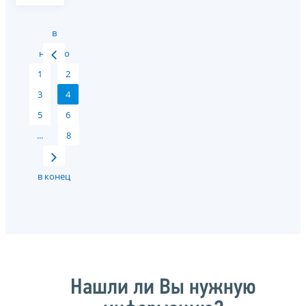
в
начало
1
2
3
4
5
6
...
8
в конец
Нашли ли Вы нужную