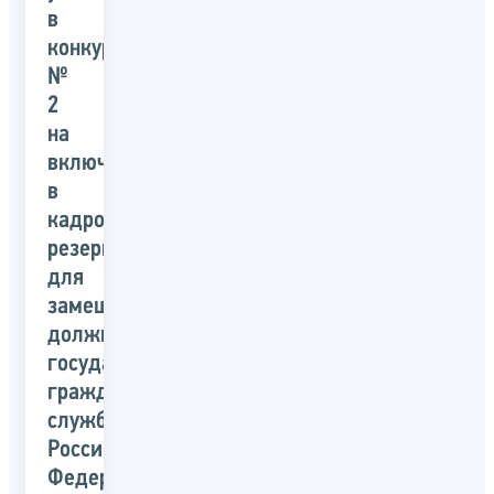
в
конкурсе
№
2
на
включение
в
кадровый
резерв
для
замещения
должностей
государственной
гражданской
службы
Российской
Федерации