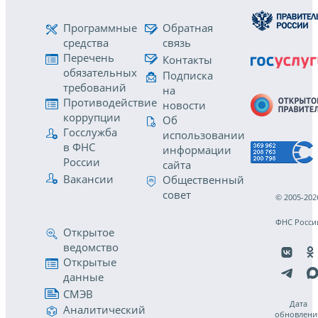
Программные
Обратная
средства
связь
Перечень
Контакты
обязательных
Подписка
требований
на
Противодействие
новости
коррупции
Об
Госслужба
использовании
в ФНС
информации
России
сайта
Вакансии
Общественный
совет
© 2005-202
ФНС Росси
Открытое
ведомство
Открытые
данные
СМЭВ
Дата
Аналитический
обновлени