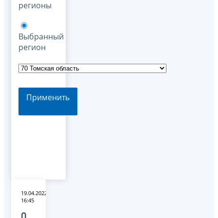
регионы
Выбранный
регион
Применить
19.04.2022
16:45
О