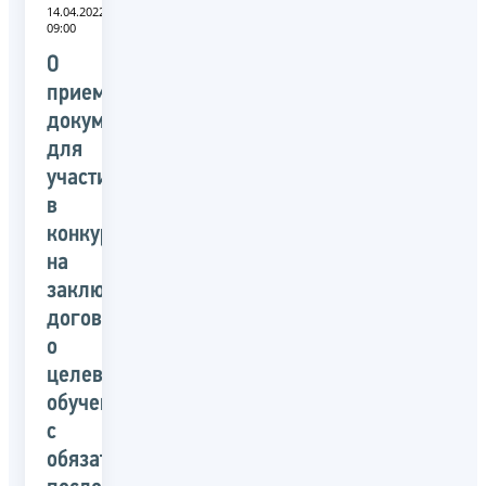
14.04.2022
09:00
О
приеме
документов
для
участия
в
конкурсе
на
заключение
договора
о
целевом
обучении
с
обязательством