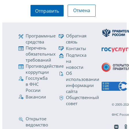
Отмена
Отправить
Программные
Обратная
средства
связь
Перечень
Контакты
обязательных
Подписка
требований
на
Противодействие
новости
коррупции
Об
Госслужба
использовании
в ФНС
информации
России
сайта
Вакансии
Общественный
совет
© 2005-202
ФНС Росси
Открытое
ведомство