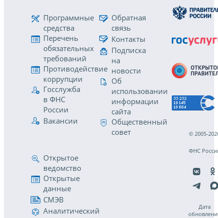
Программные
Обратная
средства
связь
Перечень
Контакты
обязательных
Подписка
требований
на
Противодействие
новости
коррупции
Об
Госслужба
использовании
в ФНС
информации
России
сайта
Вакансии
Общественный
совет
© 2005-202
ФНС Росси
Открытое
ведомство
Открытые
данные
СМЭВ
Дата
Аналитический
обновлени