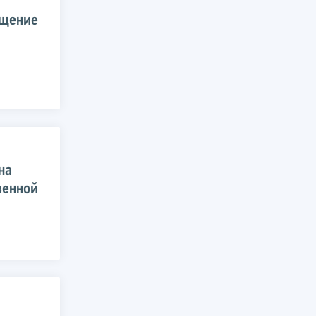
ещение
на
венной