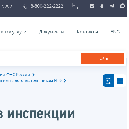
8-800-222-2222
и госуслуги
Документы
Контакты
ENG
Найти
ии ФНС России
йшим налогоплательщикам № 9
в инспекции