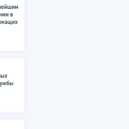
пнейшим
нии в
лужащих
ных
лужбы