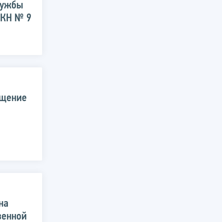
лужбы
 КН № 9
ещение
на
венной