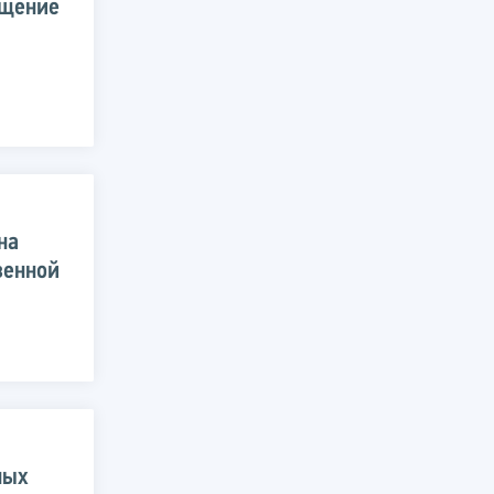
ещение
на
венной
ных