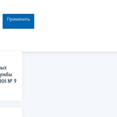
Применить
ных
лужбы
 КН № 9