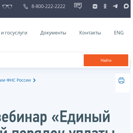
8-800-222-2222
и госуслуги
Документы
Контакты
ENG
Найти
ии ФНС России
вебинар «Единый