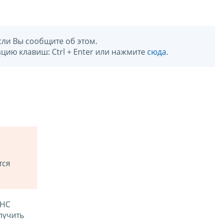
сли Вы сообщите об этом.
цию клавиш: Ctrl + Enter или нажмите
сюда
.
тся
ФНС
лучить