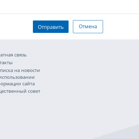
Отмена
Отправить
атная связь
такты
писка на новости
использовании
ормации сайта
ественный совет