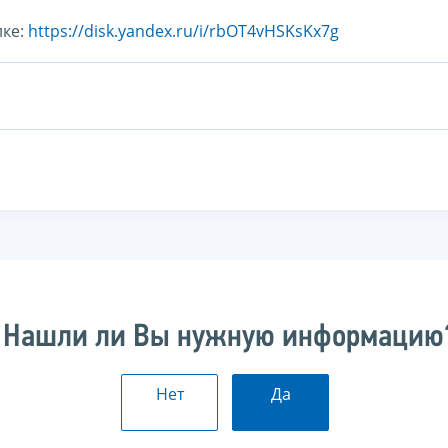
лке:
https://disk.yandex.ru/i/rbOT4vHSKsKx7g
Нашли ли Вы нужную информацию
Нет
Да