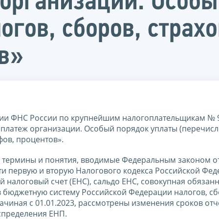
организации. Особы
огов, сборов, страх
в»
ции ФНС России по крупнейшим налогоплательщикам № 
платеж организации. Особый порядок уплаты (перечисл
фов, процентов».
 термины и понятия, вводимые Федеральным законом о
ти первую и вторую Налогового кодекса Российской Фед
й налоговый счет (ЕНС), сальдо ЕНС, совокупная обязанн
в бюджетную систему Российской Федерации налогов, сб
ачиная с 01.01.2023, рассмотрены изменения сроков отч
спределения ЕНП.