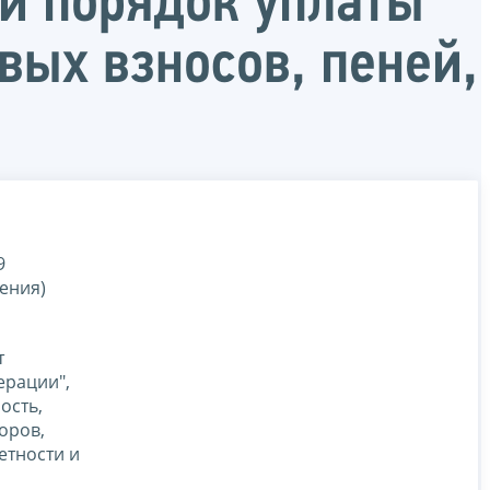
й порядок уплаты
овых взносов, пеней,
9
ения)
т
ерации",
ость,
оров,
етности и