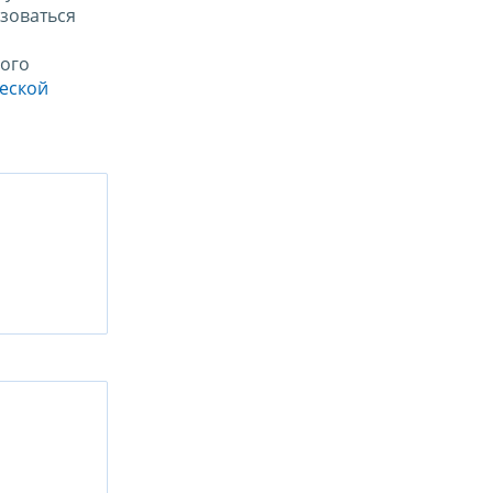
зоваться
ого
ческой