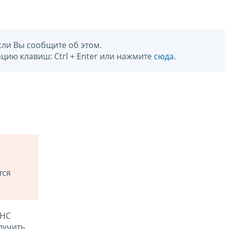
сли Вы сообщите об этом.
цию клавиш: Ctrl + Enter или нажмите
сюда
.
тся
ФНС
лучить