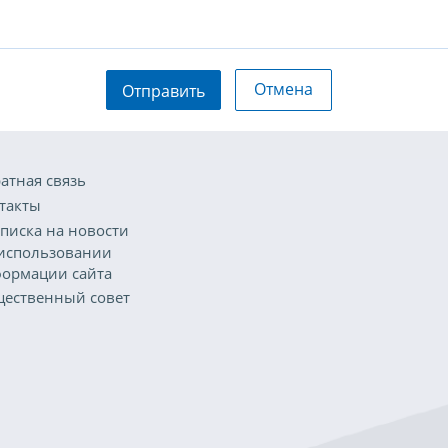
Отмена
Отправить
атная связь
такты
писка на новости
использовании
ормации сайта
ественный совет