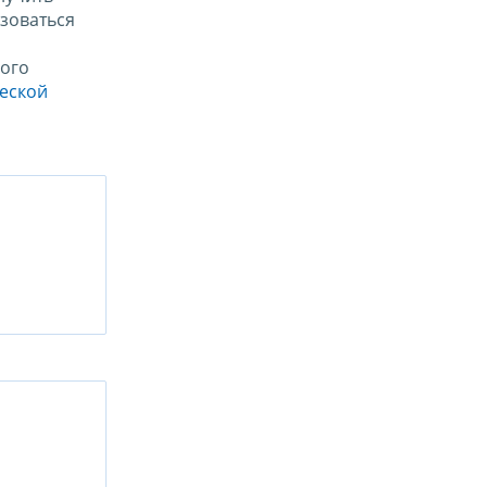
зоваться
ого
ческой