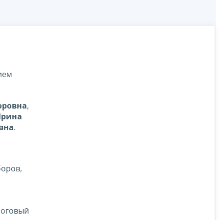
ием
оровна
,
Ирина
вна
.
боров,
логовый