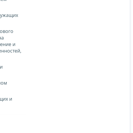
лужащих
тового
на
ение и
енностей,
и
ном
щих и