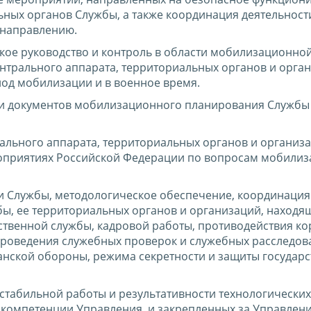
ьных органов Службы, а также координация деятельност
 направлению.
кое руководство и контроль в области мобилизационно
нтрального аппарата, территориальных органов и орга
иод мобилизации и в военное время.
и документов мобилизационного планирования Службы 
ального аппарата, территориальных органов и организа
роприятиях Российской Федерации по вопросам мобили
и Службы, методологическое обеспечение, координация
ы, ее территориальных органов и организаций, находя
ственной службы, кадровой работы, противодействия ко
проведения служебных проверок и служебных расследов
нской обороны, режима секретности и защиты государ
стабильной работы и результативности технологических
 компетенции Управления, и закрепленных за Управлен