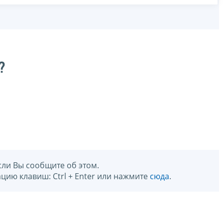
?
сли Вы сообщите об этом.
цию клавиш: Ctrl + Enter или нажмите
сюда
.