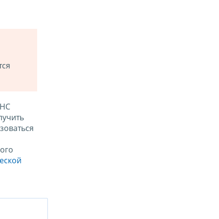
тся
ФНС
лучить
зоваться
ого
ческой