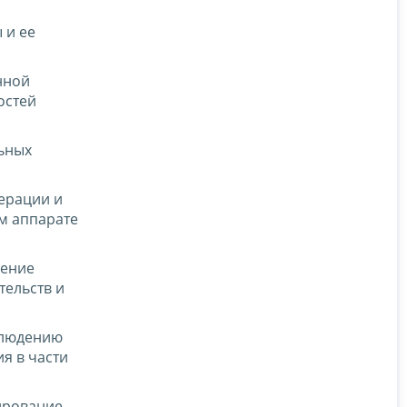
 и ее
нной
остей
ьных
ерации и
м аппарате
чение
тельств и
блюдению
я в части
ирование