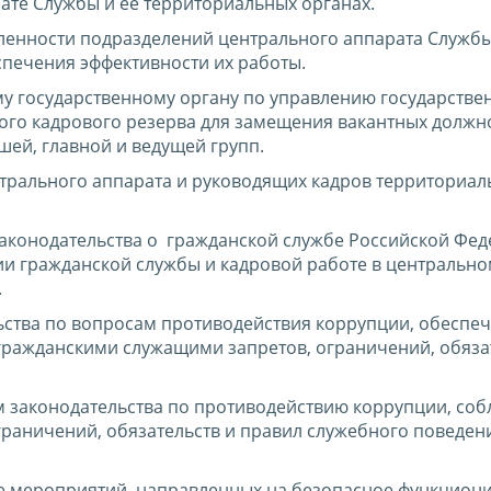
ате Службы и ее территориальных органах.
ленности подразделений центрального аппарата Службы
спечения эффективности их работы.
у государственному органу по управлению государстве
го кадрового резерва для замещения вакантных должн
ей, главной и ведущей групп.
трального аппарата и руководящих кадров территориал
аконодательства о гражданской службе Российской Фед
и гражданской службы и кадровой работе в центрально
.
ства по вопросам противодействия коррупции, обеспе
ражданскими служащими запретов, ограничений, обяза
м законодательства по противодействию коррупции, со
раничений, обязательств и правил служебного поведени
ие мероприятий, направленных на безопасное функцион