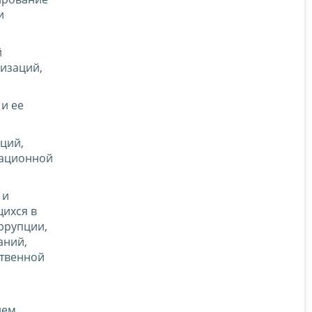
и
й
низаций,
и ее
ций,
зационной
 и
щихся в
ррупции,
аний,
ственной
ием