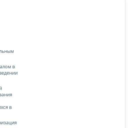
альным
алом в
 ведении
й
вания
хся в
низация