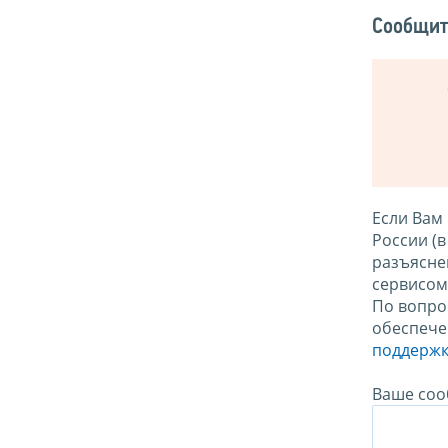
Сообщит
Если Вам
России (
разъясне
сервисо
По вопро
обеспече
поддержк
Ваше соо