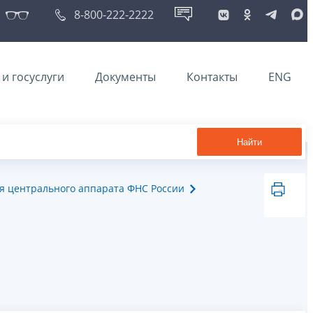
8-800-222-2222
и госуслуги
Документы
Контакты
ENG
Найти
я центрального аппарата ФНС России