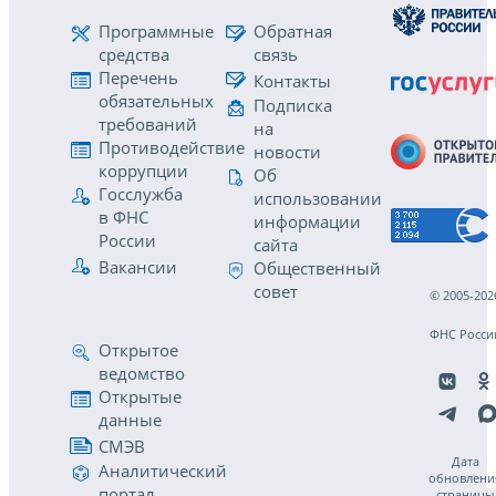
Программные
Обратная
средства
связь
Перечень
Контакты
обязательных
Подписка
требований
на
Противодействие
новости
коррупции
Об
Госслужба
использовании
в ФНС
информации
России
сайта
Вакансии
Общественный
совет
© 2005-202
ФНС Росси
Открытое
ведомство
Открытые
данные
СМЭВ
Дата
Аналитический
обновлени
портал
страницы