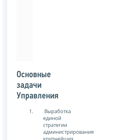
Московский
международный
университет
по
направлению
подготовки
«Лингвистика».
Основные
задачи
Управления
Выработка
единой
стратегии
администрирования
крупнейших