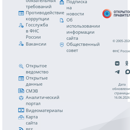
обязательных
Подписка
требований
на
Противодействие
новости
коррупции
Об
Госслужба
использовании
в ФНС
информации
России
сайта
© 2005-202
Вакансии
Общественный
совет
ФНС Росси
Открытое
ведомство
Открытые
данные
Дата
обновлени
СМЭВ
страницы
Аналитический
16.06.2026
портал
Видеоматериалы
Карта
сайта
RSS