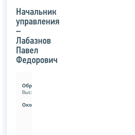
Начальник
управления
–
Лабазнов
Павел
Федорович
Образование:
Высшее.
Окончил:
Волгоградский
государственный
университет