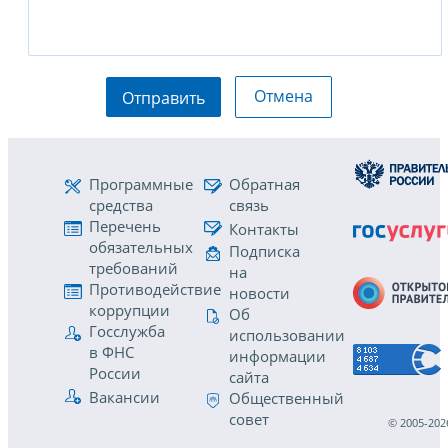
Отмена
Отправить
Программные
Обратная
средства
связь
Перечень
Контакты
обязательных
Подписка
требований
на
Противодействие
новости
коррупции
Об
Госслужба
использовании
в ФНС
информации
России
сайта
Вакансии
Общественный
совет
© 2005-202