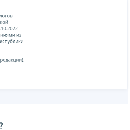
логов
ской
10.2022
ениями из
Республики
редакции).
?