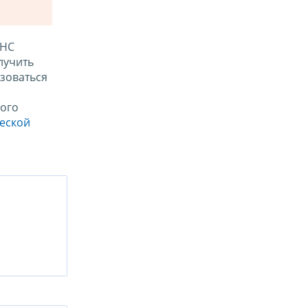
ФНС
лучить
зоваться
ого
ческой