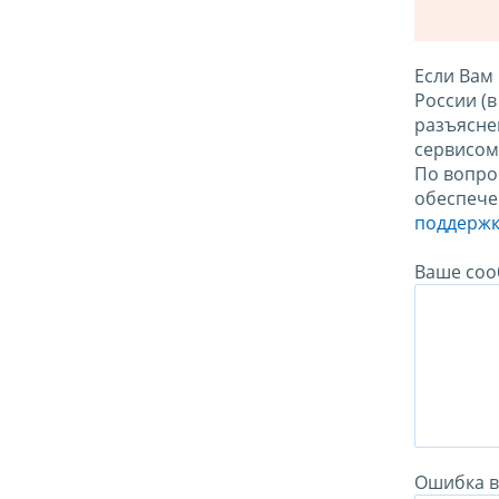
Если Вам
России (
разъясне
сервисо
По вопро
обеспече
поддержк
Ваше соо
Ошибка в 