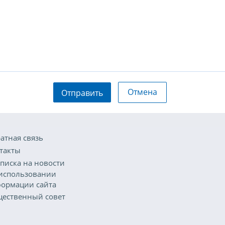
Отмена
Отправить
атная связь
такты
писка на новости
использовании
ормации сайта
ественный совет