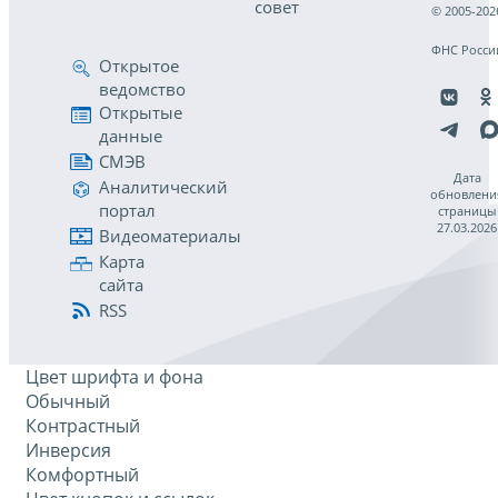
совет
© 2005-202
ФНС Росси
Открытое
ведомство
Открытые
данные
СМЭВ
Дата
Аналитический
обновлени
портал
страницы
27.03.2026
Видеоматериалы
Карта
сайта
RSS
Цвет шрифта и фона
Обычный
Контрастный
Инверсия
Комфортный