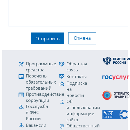
Отмена
Отправить
Программные
Обратная
средства
связь
Перечень
Контакты
обязательных
Подписка
требований
на
Противодействие
новости
коррупции
Об
Госслужба
использовании
в ФНС
информации
России
сайта
Вакансии
Общественный