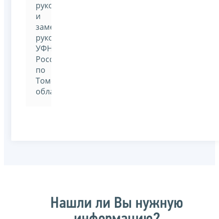
руководителем
и
заместителями
руководителя
УФНС
России
по
Томской
области
Нашли ли Вы нужную