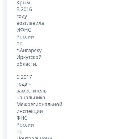
Крым.
В 2016
году
возглавила
ИФНС
России
по
г.Ангарску
Иркутской
области.
С 2017
года –
заместитель
начальника
Межрегиональной
инспекции
ФНС
России
по
Центральному