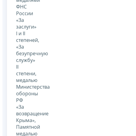
медалями
ФНС
России
«За
заслуги»
I и II
степеней,
«За
безупречную
службу»
II
степени,
медалью
Министерства
обороны
РФ
«За
возвращение
Крыма»,
Памятной
медалью