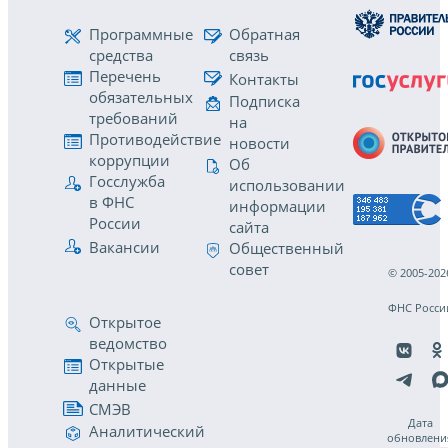
Программные
Обратная
средства
связь
Перечень
Контакты
обязательных
Подписка
требований
на
Противодействие
новости
коррупции
Об
Госслужба
использовании
в ФНС
информации
России
сайта
Вакансии
Общественный
совет
© 2005-202
ФНС Росси
Открытое
ведомство
Открытые
данные
СМЭВ
Дата
Аналитический
обновлени