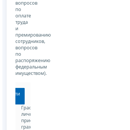
вопросов
по
оплате
труда
и
премированию
сотрудников,
вопросов
по
распоряжению
федеральным
имуществом).
Перейти
График
личного
приема
граждан