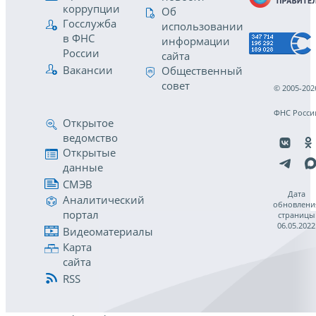
коррупции
Об
Госслужба
использовании
в ФНС
информации
России
сайта
Вакансии
Общественный
совет
© 2005-202
ФНС Росси
Открытое
ведомство
Открытые
данные
СМЭВ
Дата
Аналитический
обновлени
портал
страницы
06.05.2022
Видеоматериалы
Карта
сайта
RSS