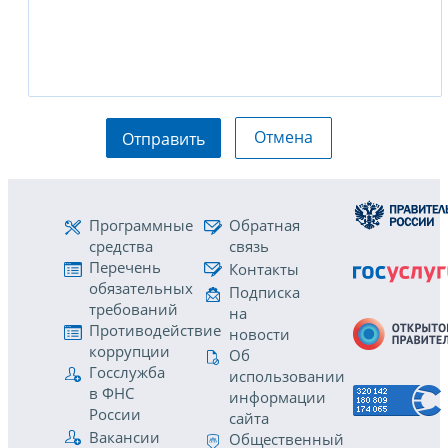
Отмена
Отправить
Программные
Обратная
средства
связь
Перечень
Контакты
обязательных
Подписка
требований
на
Противодействие
новости
коррупции
Об
Госслужба
использовании
в ФНС
информации
России
сайта
Вакансии
Общественный