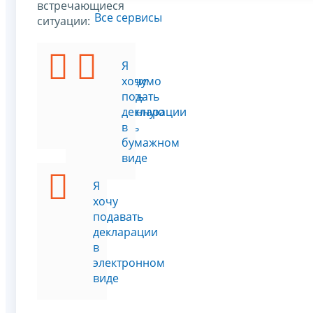
встречающиеся
Все сервисы
ситуации:
Мне
Я
необходимо
хочу
получить
подать
электронную
декларации
подпись
в
бумажном
виде
Я
хочу
подавать
декларации
в
электронном
виде