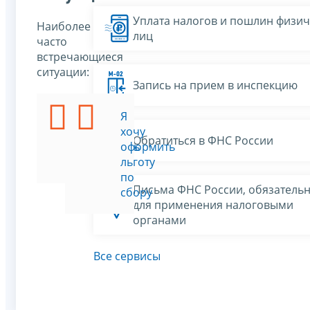
Уплата налогов и пошлин физич
Наиболее
лиц
часто
встречающиеся
ситуации:
Запись на прием в инспекцию
Я
Я
хочу
хочу
Обратиться в ФНС России
уплатить
оформить
сбор
льготу
по
Письма ФНС России, обязатель
сбору
для применения налоговыми
органами
Все сервисы