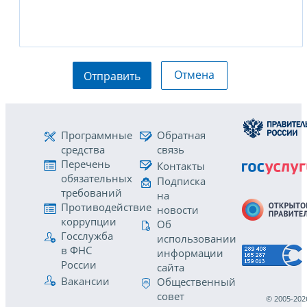
Отмена
Отправить
Программные
Обратная
средства
связь
Перечень
Контакты
обязательных
Подписка
требований
на
Противодействие
новости
коррупции
Об
Госслужба
использовании
в ФНС
информации
России
сайта
Вакансии
Общественный
совет
© 2005-202