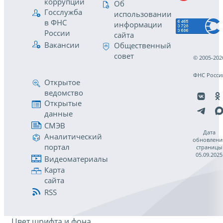
коррупции
Об
Госслужба
использовании
в ФНС
информации
России
сайта
Вакансии
Общественный
совет
© 2005-202
ФНС Росси
Открытое
ведомство
Открытые
данные
СМЭВ
Дата
Аналитический
обновлени
портал
страницы
05.09.2025
Видеоматериалы
Карта
сайта
RSS
Цвет шрифта и фона