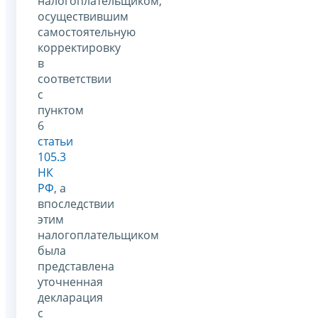
налогоплательщиком,
осуществившим
самостоятельную
корректировку
в
соответствии
с
пунктом
6
статьи
105.3
НК
РФ
, а
впоследствии
этим
налогоплательщиком
была
представлена
уточненная
декларация
с