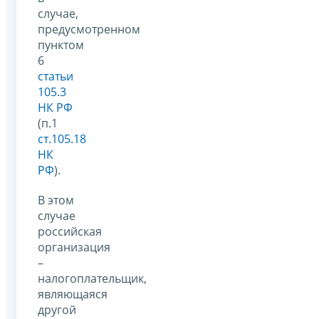
случае,
предусмотренном
пунктом
6
статьи
105.3
НК РФ
(п.1
ст.105.18
НК
РФ
).
В этом
случае
российская
организация
–
налогоплательщик,
являющаяся
другой