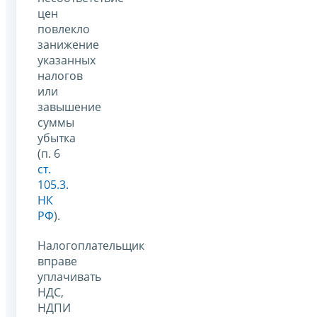
цен
повлекло
занижение
указанных
налогов
или
завышение
суммы
убытка
(п. 6
ст.
105.3.
НК
РФ
).
Налогоплательщик
вправе
уплачивать
НДС,
НДПИ