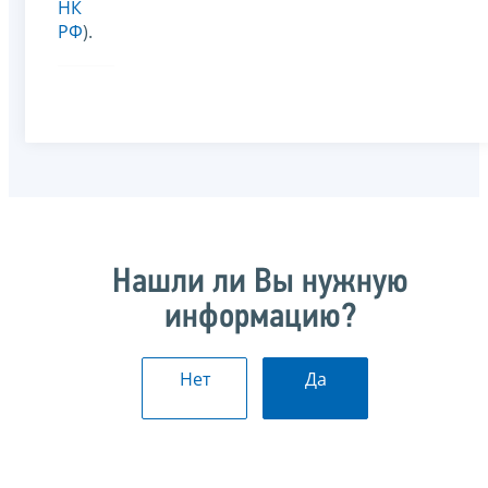
НК
РФ
).
Нашли ли Вы нужную
информацию?
Нет
Да