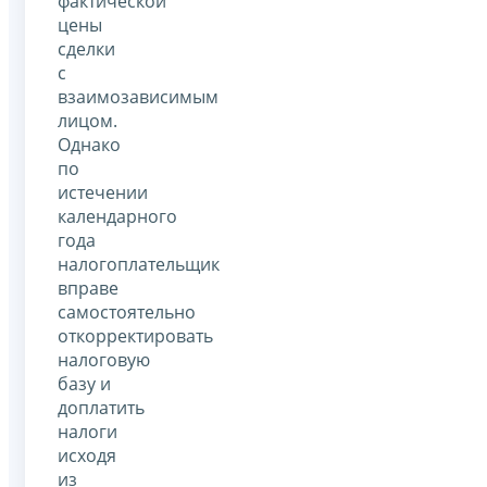
фактической
цены
сделки
с
взаимозависимым
лицом.
Однако
по
истечении
календарного
года
налогоплательщик
вправе
самостоятельно
откорректировать
налоговую
базу и
доплатить
налоги
исходя
из