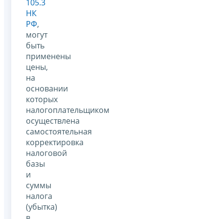
105.3
НК
РФ
,
могут
быть
применены
цены,
на
основании
которых
налогоплательщиком
осуществлена
самостоятельная
корректировка
налоговой
базы
и
суммы
налога
(убытка)
в