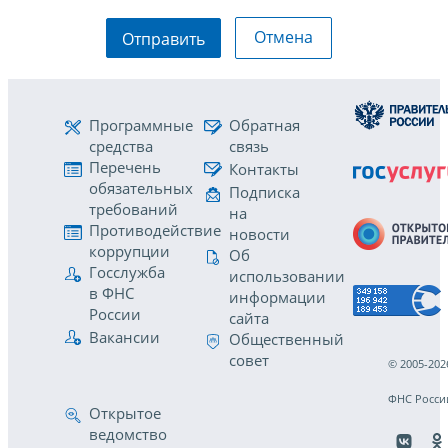
Отмена
Отправить
Программные
Обратная
средства
связь
Перечень
Контакты
обязательных
Подписка
требований
на
Противодействие
новости
коррупции
Об
Госслужба
использовании
в ФНС
информации
России
сайта
Вакансии
Общественный
совет
© 2005-202
ФНС Росси
Открытое
ведомство