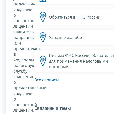
получения
сведений
о
Обратиться в ФНС России
конкретной
лицензии
заявитель
направляет
Узнать о жалобе
или
представляет
в
Письма ФНС России, обязатель
Федеральную
для применения налоговыми
налоговую
органами
службу
заявление
Все сервисы
о
предоставлении
сведений
о
конкретной
Связанные темы
лицензии,