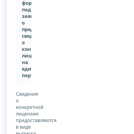
форма
подачи
заявления
о
предоставлении
сведений
о
конкретной
лицензии
на
едином
портале
.
Сведения
о
конкретной
лицензии
предоставляются
в виде
выписки