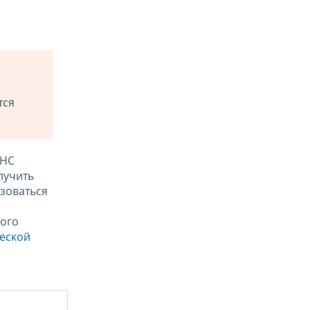
тся
ФНС
лучить
зоваться
ого
ческой