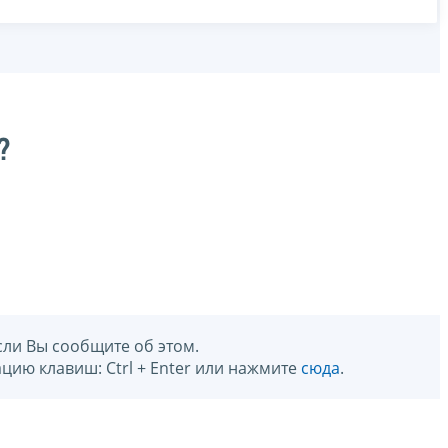
?
сли Вы сообщите об этом.
цию клавиш: Ctrl + Enter или нажмите
сюда
.