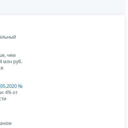
нальный
ше, чем
4 млн руб.
 в
.05.2020 №
и: 4% от
сти
ганом