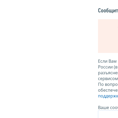
Сообщит
Если Вам
России (
разъясне
сервисо
По вопро
обеспече
поддержк
Ваше соо