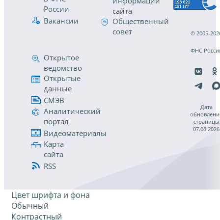
информации
России
сайта
Вакансии
Общественный
совет
© 2005-202
ФНС Росси
Открытое
ведомство
Открытые
данные
СМЭВ
Дата
Аналитический
обновлени
портал
страницы
07.08.2026
Видеоматериалы
Карта
сайта
RSS
Цвет шрифта и фона
Обычный
Контрастный