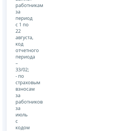
работникам
за
период
с 1 по
22
августа,
код
отчетного
периода
–
33/02;
- по
страховым
взносам
за
работников
за
июль
с
кодом