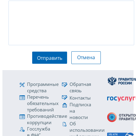
Отмена
Отправить
Программные
Обратная
средства
связь
Перечень
Контакты
обязательных
Подписка
требований
на
Противодействие
новости
коррупции
Об
Госслужба
использовании
в ФНС