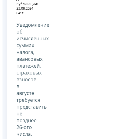
публикации:
23.08.2024
04:31
Уведомление
об
исчисленных
суммах
налога,
авансовых
платежей,
страховых
взносов
в
августе
требуется
представить
не
позднее
26-ого
числа,