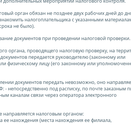
и дополнительных мероприятий налогового контроля.
оговый орган обязан не позднее двух рабочих дней до дн
знакомить налогоплательщика с указанными материалам
срока не было).
бование документов при проведении налоговой проверки.
ого органа, проводящего налоговую проверку, на терри
документов передается руководителю (законному или
ли физическому лицу (его законному или уполномочен
лении документов передать невозможно, оно направляе
РФ: - непосредственно под расписку, по почте заказным 
ным каналам связи через оператора электронного
е направляется налоговым органом:
а ее нахождения (места нахождения ее филиала,