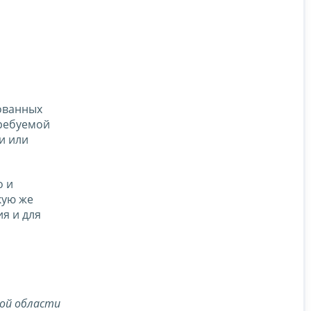
бованных
требуемой
и или
о и
кую же
ия и для
кой области