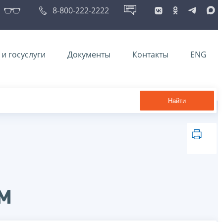
8-800-222-2222
и госуслуги
Документы
Контакты
ENG
Найти
м