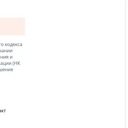
го кодекса
знании
ния и
рации (НК
ршение
акт