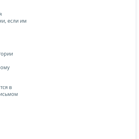
я
и, если им
тории
ному
тся в
письмом