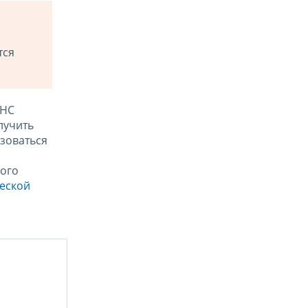
тся
ФНС
лучить
зоваться
ого
ческой