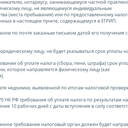
нимателю, нотариусу, занимающемуся частной практико
зическому лицу, не являющемуся индивидуальным
ства (места пребывания) или по предоставленному нало
анных в настоящем пункте, содержащемуся в ЕГРИП.
аном по почте заказным письмом датой его получения с
юридическому лицу, не будет указываться срок уплаты н
бовании об уплате налога (сбора, пени, штрафа) срок упл
нии, которое направляется физическому лицу (как
).
лате недоимки, выявленной по итогам налоговой провер
70 НК РФ требование об уплате налога по результатам н
ние 10 рабочих дней с даты вступления в силу соответ
анное требование налоговый орган должен будет напра