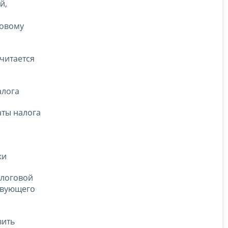
й,
говому
читается
алога
аты налога
ки
алоговой
ствующего
вить