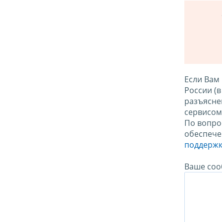
Если Вам
России (
разъясне
сервисо
По вопро
обеспече
поддержк
Ваше соо