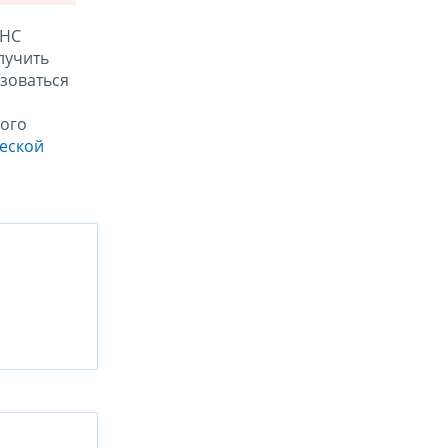
ФНС
лучить
зоваться
ого
ческой