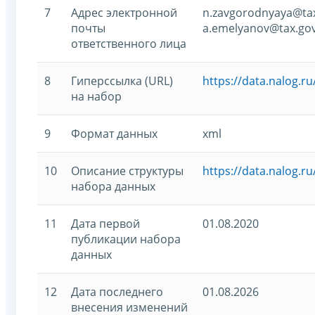
7
Адрес электронной
n.zavgorodnyaya@tax
почты
a.emelyanov@tax.gov
ответственного лица
8
Гиперссылка (URL)
https://data.nalog.
на набор
9
Формат данных
xml
10
Описание структуры
https://data.nalog.
набора данных
11
Дата первой
01.08.2020
публикации набора
данных
12
Дата последнего
01.08.2026
внесения изменений