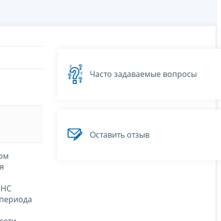
Часто задаваемые вопросы
Оставить отзыв
ком
я
ФНС
 периода
сети