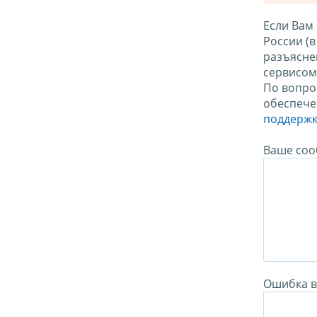
Если Вам
России (
разъясне
сервисо
По вопро
обеспече
поддержк
Ваше соо
Ошибка в 