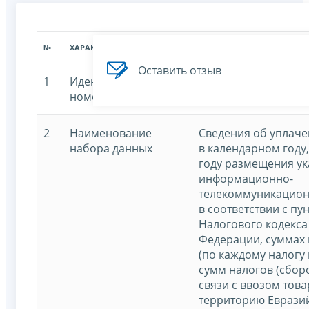
№
ХАРАКТЕРИСТИКА
ЗНАЧЕНИЕ ХАРАКТЕРИСТИК
Оставить отзыв
1
Идентификационный
7707329152-paytax
номер
2
Наименование
Сведения об уплач
набора данных
в календарном год
году размещения ук
информационно-
телекоммуникационн
в соответствии с пун
Налогового кодекса
Федерации, суммах 
(по каждому налогу 
сумм налогов (сбор
связи с ввозом тов
территорию Еврази