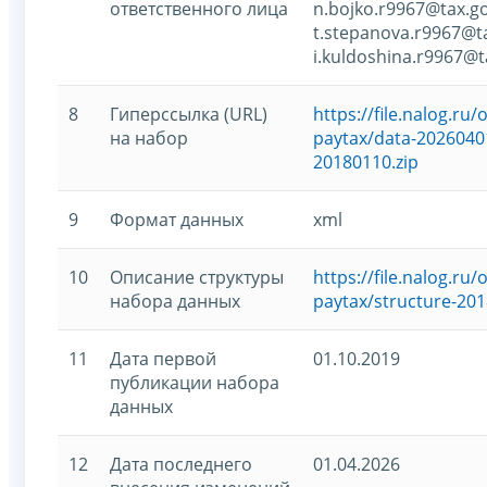
ответственного лица
n.bojko.r9967@tax.go
t.stepanova.r9967@t
i.kuldoshina.r9967@t
8
Гиперссылка (URL)
https://file.nalog.r
на набор
paytax/data-20260401
20180110.zip
9
Формат данных
xml
10
Описание структуры
https://file.nalog.r
набора данных
paytax/structure-20
11
Дата первой
01.10.2019
публикации набора
данных
12
Дата последнего
01.04.2026