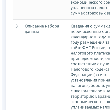
экономического сою
уплаченных налогов
суммах страховых в
3
Описание набора
Сведения о суммах 
данных
перечисленных орг
календарном году,
году размещения та
сайте ФНС России, в
налогового платежа
принадлежности, о
соответствии с пункт
Налогового кодекса
Федерации (за искл
установления прина
налогов (сборов), у
с ввозом товаров н
территорию Еврази
экономического сою
уплачиваемых нало