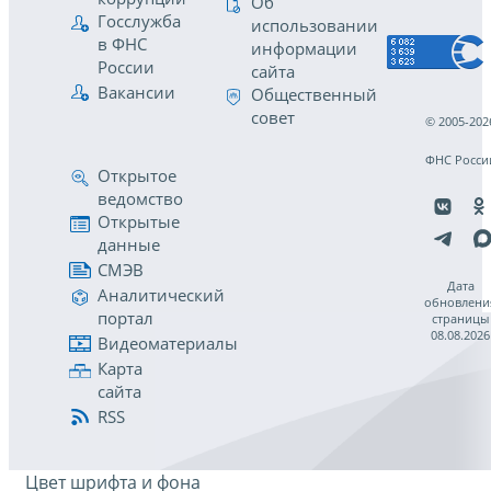
Об
Госслужба
использовании
в ФНС
информации
России
сайта
Вакансии
Общественный
совет
© 2005-202
ФНС Росси
Открытое
ведомство
Открытые
данные
СМЭВ
Дата
Аналитический
обновлени
портал
страницы
08.08.2026
Видеоматериалы
Карта
сайта
RSS
Цвет шрифта и фона