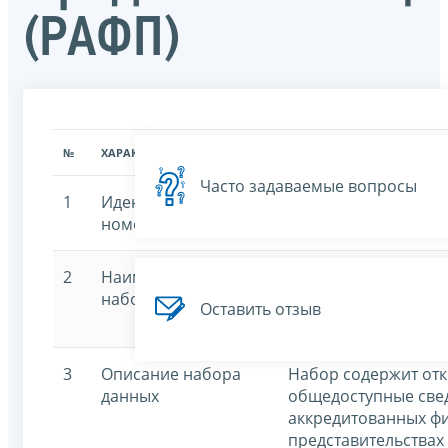
(РАФП)
№
ХАРАКТЕРИСТИКА
ЗНАЧЕНИЕ ХАРАКТЕРИСТИК
Часто задаваемые вопросы
1
Идентификационный
7707329152-rafp
номер
2
Наименование
Государственный ре
набора данных
филиалов, представ
Оставить отзыв
юридических лиц (
3
Описание набора
Набор содержит от
данных
общедоступные све
аккредитованных фи
представительствах