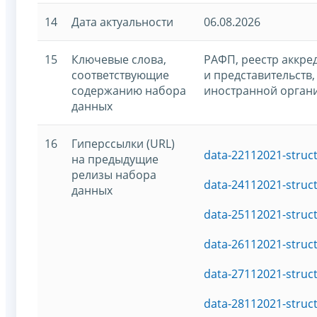
14
Дата актуальности
06.08.2026
15
Ключевые слова,
РАФП, реестр аккр
соответствующие
и представительств,
содержанию набора
иностранной орган
данных
16
Гиперссылки (URL)
data-22112021-struc
на предыдущие
релизы набора
data-24112021-struc
данных
data-25112021-struc
data-26112021-struc
data-27112021-struc
data-28112021-struc