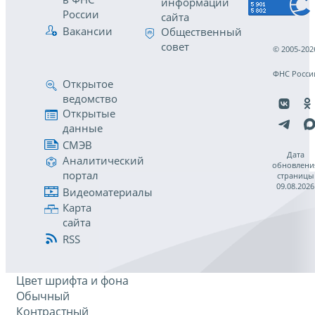
информации
России
сайта
Вакансии
Общественный
совет
© 2005-202
ФНС Росси
Открытое
ведомство
Открытые
данные
СМЭВ
Дата
Аналитический
обновлени
портал
страницы
09.08.2026
Видеоматериалы
Карта
сайта
RSS
Цвет шрифта и фона
Обычный
Контрастный