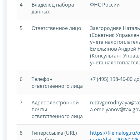
4
Владелец набора
ФНС России
данных
5
Ответственное лицо
Завгородняя Наталь
(Советник Управлен
учета налогоплател
Емельянов Андрей 
(Консультант Управ
учета налогоплател
6
Телефон
+7 (495) 198-46-00 до
ответственного лица
7
Адрес электронной
n.zavgorodnyaya@tax
почты
a.emelyanov@tax.gov
ответственного лица
8
Гиперссылка (URL)
https://file.nalog.r
на набор
snrip/data-20260725-