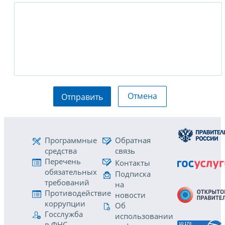
Отмена
Отправить
Программные
Обратная
средства
связь
Перечень
Контакты
обязательных
Подписка
требований
на
Противодействие
новости
коррупции
Об
Госслужба
использовании
в ФНС