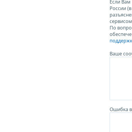
Если Вам
России (
разъясне
сервисо
По вопро
обеспече
поддержк
Ваше соо
Ошибка в 