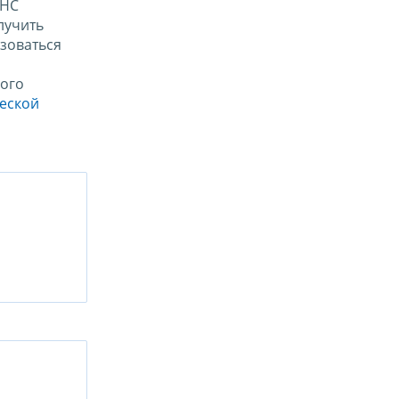
ФНС
лучить
зоваться
ого
ческой