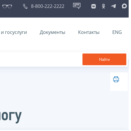
8-800-222-2222
и госуслуги
Документы
Контакты
ENG
Найти
логу