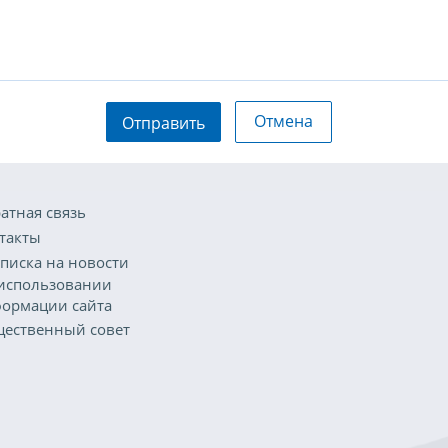
Отмена
Отправить
атная связь
такты
писка на новости
использовании
ормации сайта
ественный совет