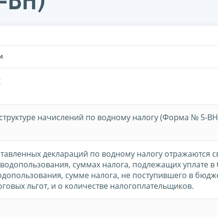
-ВН)
И
x
 структуре начислений по водному налогу (Форма № 5-ВН
тавленных деклараций по водному налогу отражаются 
водопользования, суммах налога, подлежащих уплате в
одопользования, сумме налога, не поступившего в бюдже
говых льгот, и о количестве налогоплательщиков.