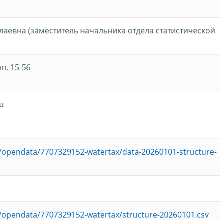
лаевна (заместитель начальника отдела статистической
оп. 15-56
u
ru/opendata/7707329152-watertax/data-20260101-structure-
ru/opendata/7707329152-watertax/structure-20260101.csv