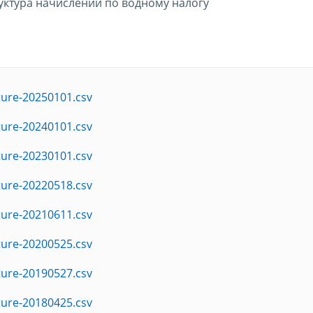
руктура начислений по водному налогу
ture-20250101.csv
ture-20240101.csv
ture-20230101.csv
ture-20220518.csv
ture-20210611.csv
ture-20200525.csv
ture-20190527.csv
ture-20180425.csv