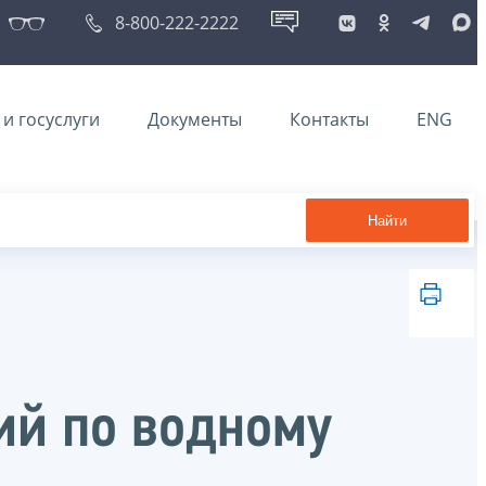
8-800-222-2222
и госуслуги
Документы
Контакты
ENG
Найти
ий по водному