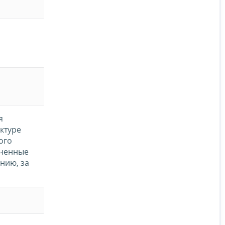
я
уктуре
ого
ученные
нию, за