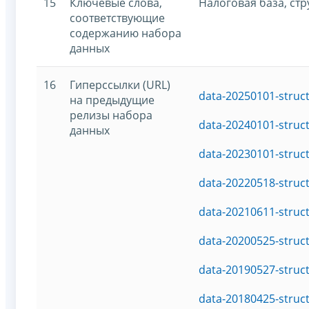
15
Ключевые слова,
Налоговая база, ст
соответствующие
содержанию набора
данных
16
Гиперссылки (URL)
data-20250101-struc
на предыдущие
релизы набора
data-20240101-struc
данных
data-20230101-struc
data-20220518-struc
data-20210611-struc
data-20200525-struc
data-20190527-struc
data-20180425-struc