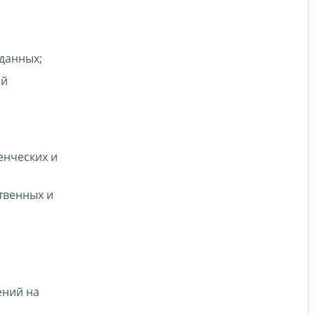
данных;
ой
енческих и
твенных и
ений на