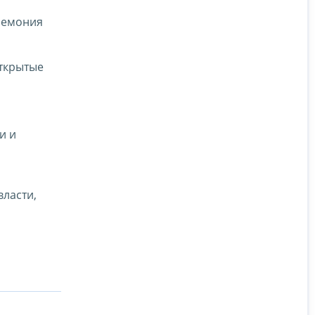
еремония
Открытые
и и
ласти,