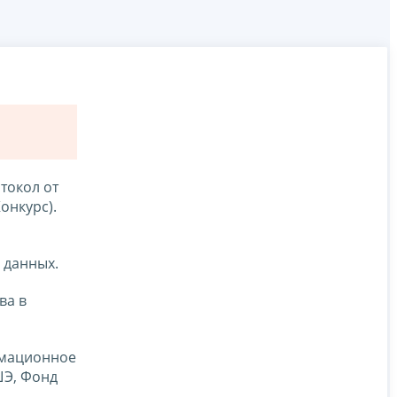
токол от
онкурс).
 данных.
ва в
рмационное
ШЭ, Фонд