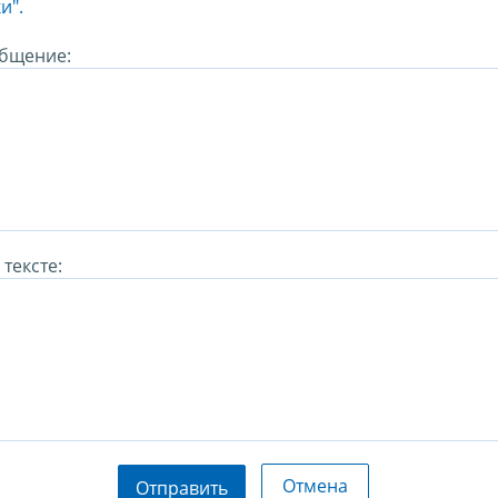
и".
бщение:
тексте:
Отмена
Отправить