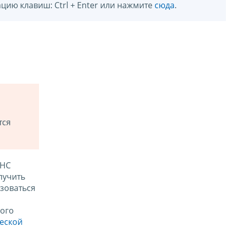
цию клавиш: Ctrl + Enter или нажмите
сюда
.
тся
ФНС
лучить
зоваться
ого
ческой