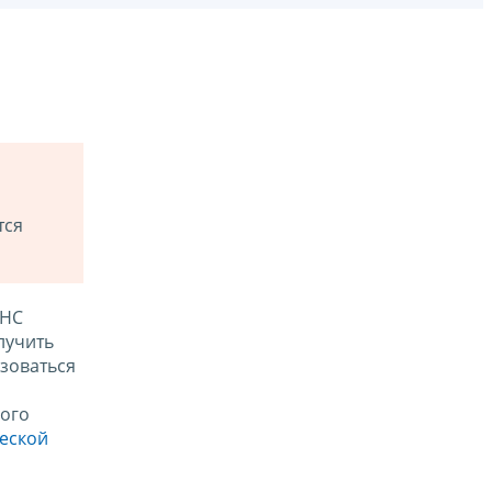
тся
ФНС
лучить
зоваться
ого
ческой