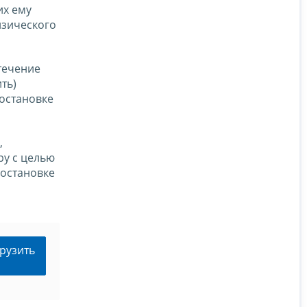
их ему
изического
течение
ть)
остановке
,
ру с целью
постановке
рузить