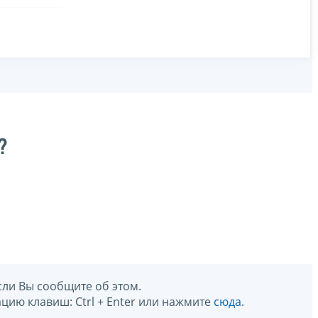
?
сли Вы сообщите об этом.
цию клавиш: Ctrl + Enter или нажмите
сюда
.