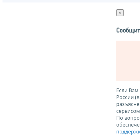
×
Сообщит
Если Вам
России (
разъясне
сервисо
По вопро
обеспече
поддержк