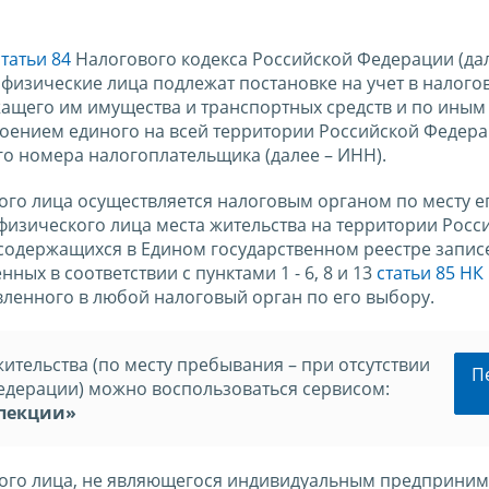
статьи 84
Налогового кодекса Российской Федерации (дал
 физические лица подлежат постановке на учет в налого
жащего им имущества и транспортных средств и по иным
воением единого на всей территории Российской Федер
о номера налогоплательщика (далее – ИНН).
ого лица осуществляется налоговым органом по месту е
у физического лица места жительства на территории Росс
содержащихся в Едином государственном реестре запис
ных в соответствии с пунктами 1 - 6, 8 и 13
статьи 85 НК
вленного в любой налоговый орган по его выбору.
ительства (по месту пребывания – при отсутствии
П
едерации) можно воспользоваться сервисом:
спекции»
кого лица, не являющегося индивидуальным предприним