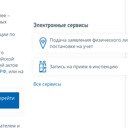
ее –
вых
Электронные сервисы
ации по
Подача заявления физического ли
постановке на учет
го
ийской
ей актов
Запись на прием в инспекцию
 РФ
, или на
Все сервисы
ерейти
ателем и