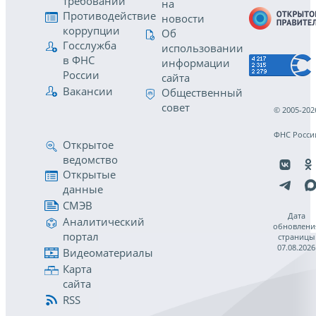
требований
на
Противодействие
новости
коррупции
Об
Госслужба
использовании
в ФНС
информации
России
сайта
Вакансии
Общественный
совет
© 2005-202
ФНС Росси
Открытое
ведомство
Открытые
данные
СМЭВ
Дата
Аналитический
обновлени
портал
страницы
07.08.2026
Видеоматериалы
Карта
сайта
RSS