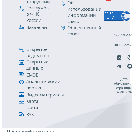
коррупции
Об
Госслужба
использовании
в ФНС
информации
России
сайта
Вакансии
Общественный
совет
© 2005-202
ФНС Росси
Открытое
ведомство
Открытые
данные
СМЭВ
Дата
Аналитический
обновлени
портал
страницы
07.08.2026
Видеоматериалы
Карта
сайта
RSS
Цвет шрифта и фона