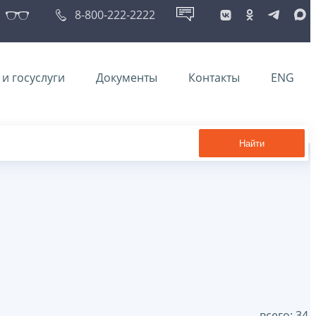
8-800-222-2222
и госуслуги
Документы
Контакты
ENG
Найти
всего: 34