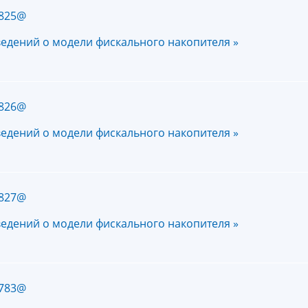
/825@
ведений о модели фискального накопителя »
/826@
ведений о модели фискального накопителя »
/827@
ведений о модели фискального накопителя »
/783@