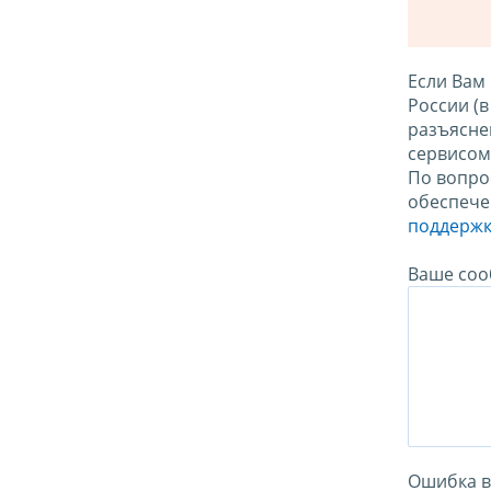
Если Вам
России (
разъясне
сервисо
По вопро
обеспече
поддержк
Ваше соо
Ошибка в 