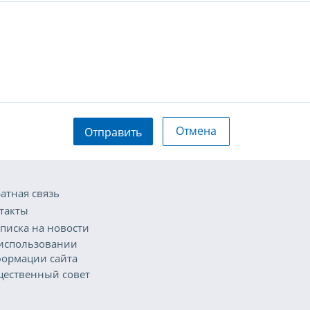
Отмена
Отправить
атная связь
такты
писка на новости
использовании
ормации сайта
ественный совет