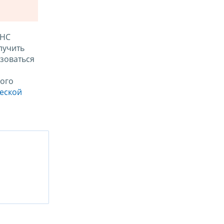
ФНС
лучить
зоваться
ого
ческой