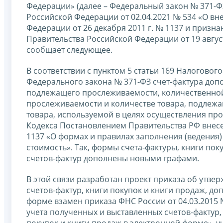
Федерации» (далее – Федеральный закон № 371-ФЗ
Российской Федерации от 02.04.2021 № 534 «О в
Федерации от 26 декабря 2011 г. № 1137 и приз
Правительства Российской Федерации от 19 август
сообщает следующее.
В соответствии с пунктом 5 статьи 169 Налоговог
Федерального закона № 371-ФЗ счет-фактура доп
подлежащего прослеживаемости, количественной
прослеживаемости и количестве товара, подлеж
товара, используемой в целях осуществления пр
Кодекса Постановлением Правительства РФ внесе
1137 «О формах и правилах заполнения (ведения
стоимость». Так, формы счета-фактуры, книги по
счетов-фактур дополнены новыми графами.
В этой связи разработан проект приказа об утв
счетов-фактур, книги покупок и книги продаж, д
форме взамен приказа ФНС России от 04.03.2015
учета полученных и выставленных счетов-фактур,