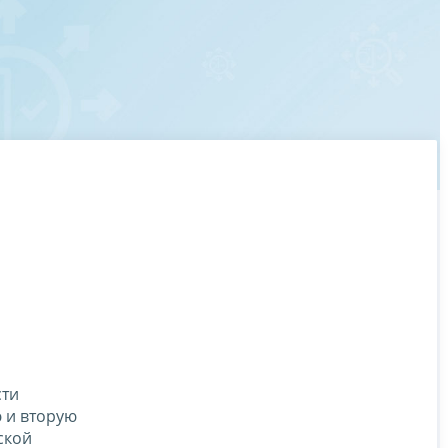
сти
 и вторую
ской