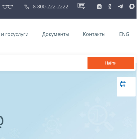
8-800-222-2222
и госуслуги
Документы
Контакты
ENG
Найти
@