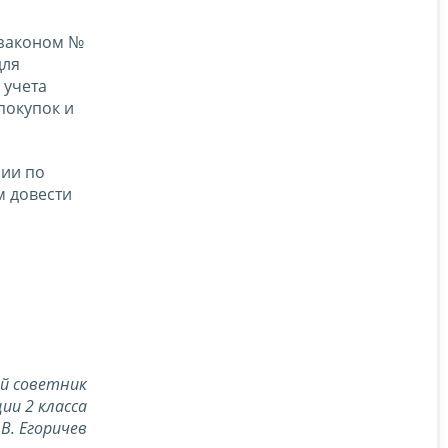
 законом №
для
 учета
покупок и
ии по
 довести
й советник
ии 2 класса
.В. Егоричев