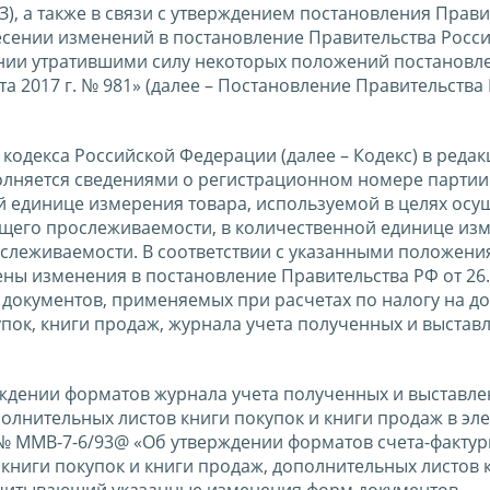
), а также в связи с утверждением постановления Прави
несении изменений в постановление Правительства Росс
нании утратившими силу некоторых положений постановл
а 2017 г. № 981» (далее – Постановление Правительства 
о кодекса Российской Федерации (далее – Кодекс) в реда
олняется сведениями о регистрационном номере партии
 единице измерения товара, используемой в целях осу
ащего прослеживаемости, в количественной единице из
ослеживаемости. В соответствии с указанными положен
ны изменения в постановление Правительства РФ от 26.
) документов, применяемых при расчетах по налогу на 
купок, книги продаж, журнала учета полученных и выстав
ерждении форматов журнала учета полученных и выставл
ополнительных листов книги покупок и книги продаж в эл
 № ММВ-7-6/93@ «Об утверждении форматов счета-фактур
 книги покупок и книги продаж, дополнительных листов 