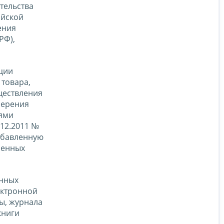
тельства
ийской
ения
РФ),
кции
 товара,
ществления
мерения
иями
12.2011 №
добавленную
ленных
енных
ектронной
ы, журнала
книги