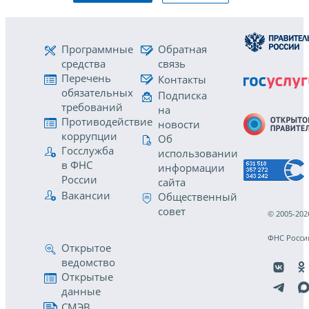
Программные
Обратная
средства
связь
Перечень
Контакты
обязательных
Подписка
требований
на
Противодействие
новости
коррупции
Об
Госслужба
использовании
в ФНС
информации
России
сайта
Вакансии
Общественный
совет
© 2005-202
ФНС Росси
Открытое
ведомство
Открытые
данные
СМЭВ