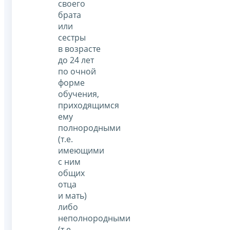
своего
брата
или
сестры
в возрасте
до 24 лет
по очной
форме
обучения,
приходящимся
ему
полнородными
(т.е.
имеющими
с ним
общих
отца
и мать)
либо
неполнородными
(т.е.