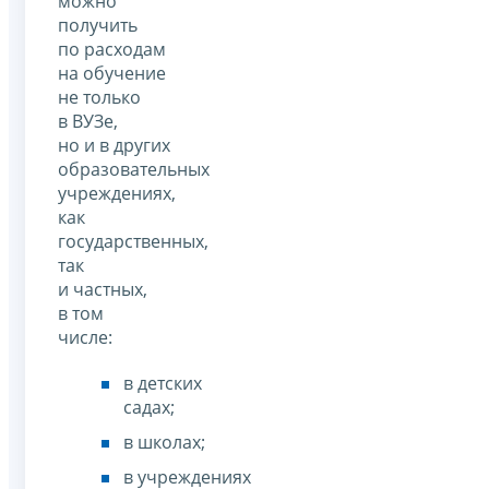
можно
получить
по расходам
на обучение
не только
в ВУЗе,
но и в других
образовательных
учреждениях,
как
государственных,
так
и частных,
в том
числе:
в детских
садах;
в школах;
в учреждениях