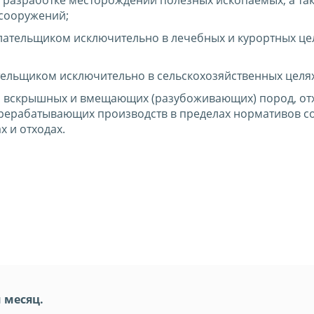
 разработке месторождений полезных ископаемых, а та
 сооружений;
ательщиком исключительно в лечебных и курортных цел
ельщиком исключительно в сельскохозяйственных целях
з вскрышных и вмещающих (разубоживающих) пород, от
рерабатывающих производств в пределах нормативов с
 и отходах.
 месяц.