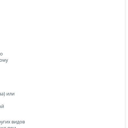
по
дому
а) или
ой
угих видов