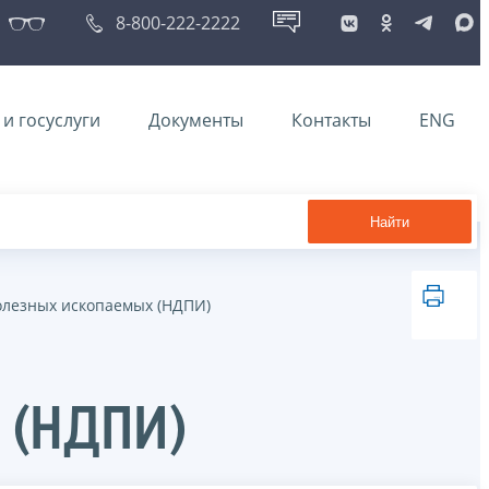
8-800-222-2222
и госуслуги
Документы
Контакты
ENG
Найти
олезных ископаемых (НДПИ)
 (НДПИ)