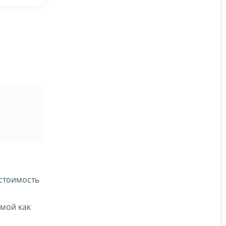
 стоимость
емой как