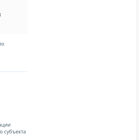
х
по
ации
о субъекта