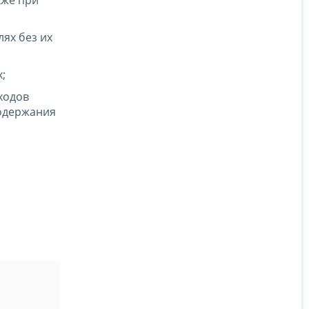
кже при
ях без их
;
ходов
одержания