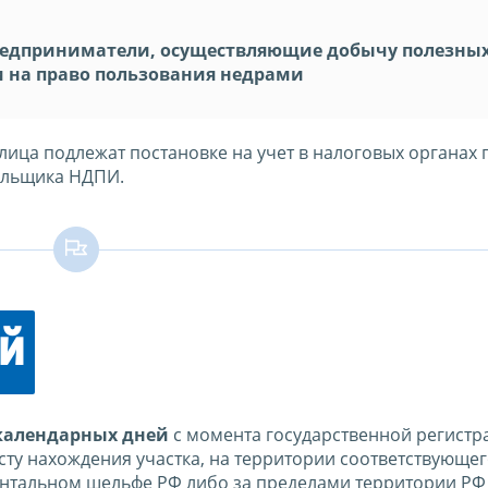
едприниматели, осуществляющие добычу полезны
 на право пользования недрами
ица подлежат постановке на учет в налоговых органах 
ельщика НДПИ.
ей
 календарных дней
с момента государственной регистр
ту нахождения участка, на территории соответствующег
нентальном шельфе РФ либо за пределами территории РФ