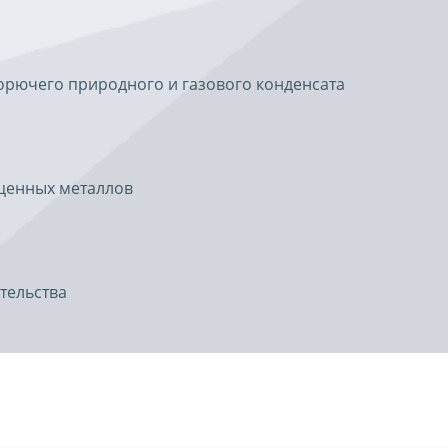
орючего природного и газового конденсата
ценных металлов
тельства