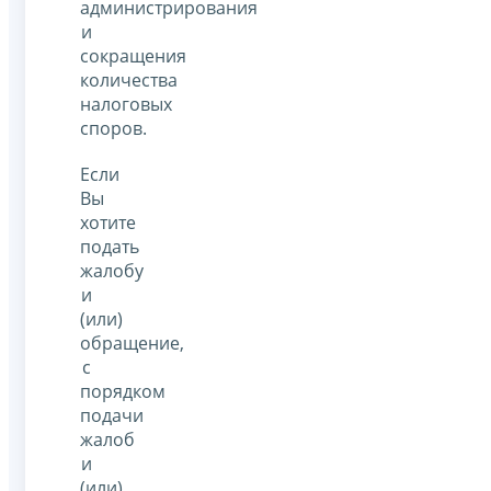
администрирования
и
сокращения
количества
налоговых
споров.
Если
Вы
хотите
подать
жалобу
и
(или)
обращение,
с
порядком
подачи
жалоб
и
(или)