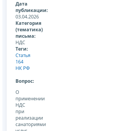
Дата
публикации:
03.04.2026
Категория
(тематика)
письма:
НДС
Теги:
Статья
164
НК РФ
Вопрос:
О
применении
НДС
при
реализации
санаториями
услуг