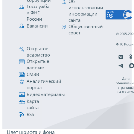
коррупции
Об
Госслужба
использовании
в ФНС
информации
России
сайта
Вакансии
Общественный
совет
© 2005-202
ФНС Росси
Открытое
ведомство
Открытые
данные
СМЭВ
Дата
Аналитический
обновлени
портал
страницы
04.03.2026
Видеоматериалы
Карта
сайта
RSS
Цвет шрифта и фона