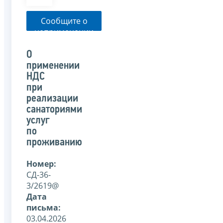
Сообщите о
неприменении
налоговым
органом
О
указанного
применении
письма
НДС
при
реализации
санаториями
услуг
по
проживанию
Номер:
СД-36-
3/2619@
Дата
письма:
03.04.2026