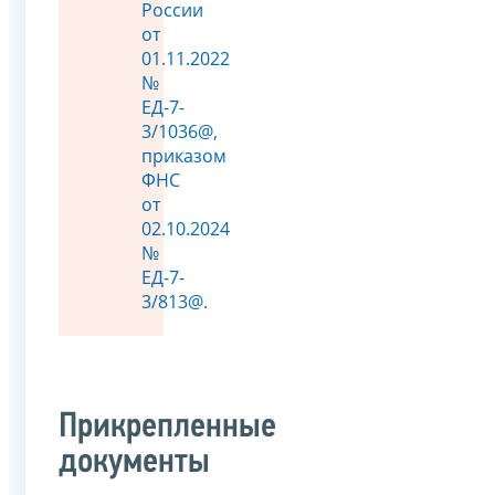
России
от
01.11.2022
№
ЕД-7-
3/1036@
,
приказом
ФНС
от
02.10.2024
№
ЕД-7-
3/813@
.
Прикрепленные
документы