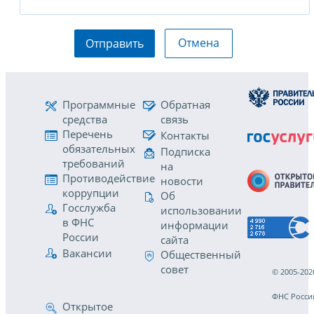
Отмена
Отправить
Программные
Обратная
средства
связь
Перечень
Контакты
обязательных
Подписка
требований
на
Противодействие
новости
коррупции
Об
Госслужба
использовании
в ФНС
информации
России
сайта
Вакансии
Общественный
совет
© 2005-202
ФНС Росси
Открытое