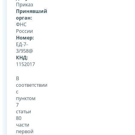
Приказ
Принявший
орган:
ФНС
России
Номер:
ЕД-7-
3/958@
КНД:
1152017
В
соответствии
с
пунктом
7
статьи
80
части
первой