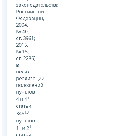
законодательства
Российской
Федерации,
2004,
№ 40,
ст. 3961;
2015,
№ 15,
ст. 2286),
в
целях
реализации
положений
пунктов
1
4 и 4
статьи
13
346
,
пунктов
1
1
1
и 2
статьи