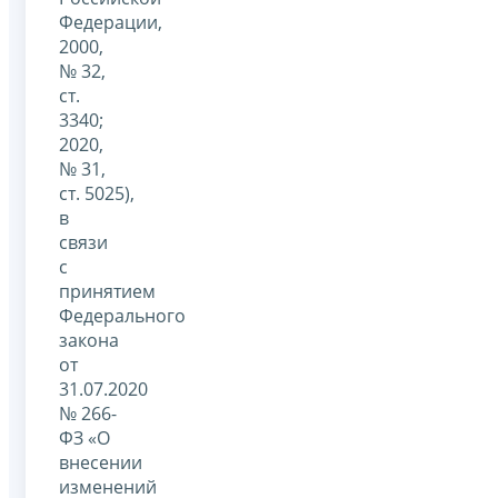
Федерации,
2000,
№ 32,
ст.
3340;
2020,
№ 31,
ст. 5025),
в
связи
с
принятием
Федерального
закона
от
31.07.2020
№ 266-
ФЗ «О
внесении
изменений