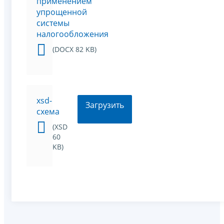
применением
упрощенной
системы
налогообложения
(DOCX 82 KB)
xsd-
Загрузить
схема
(XSD
60
KB)