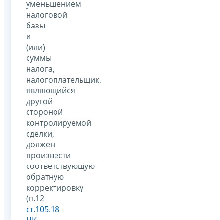
уменьшением
налоговой
базы
и
(или)
суммы
налога,
налогоплательщик,
являющийся
другой
стороной
контролируемой
сделки,
должен
произвести
соответствующую
обратную
корректировку
(п.12
ст.105.18
НК