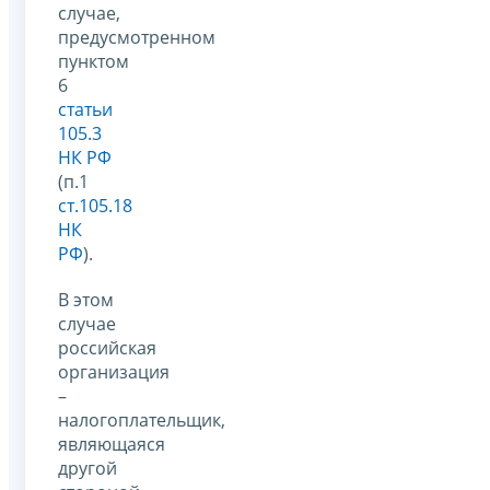
случае,
предусмотренном
пунктом
6
статьи
105.3
НК РФ
(п.1
ст.105.18
НК
РФ
).
В этом
случае
российская
организация
–
налогоплательщик,
являющаяся
другой