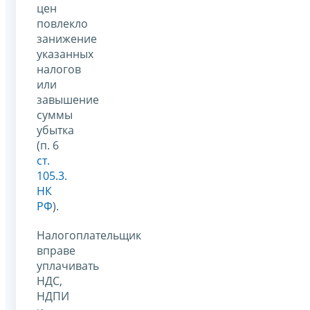
цен
повлекло
занижение
указанных
налогов
или
завышение
суммы
убытка
(п. 6
ст.
105.3.
НК
РФ
).
Налогоплательщик
вправе
уплачивать
НДС,
НДПИ