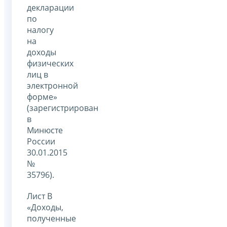
декларации
по
налогу
на
доходы
физических
лиц в
электронной
форме»
(зарегистрирован
в
Минюсте
России
30.01.2015
№
35796).
Лист В
«Доходы,
полученные