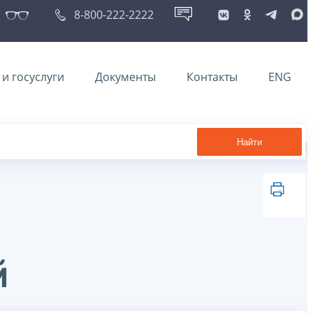
8-800-222-2222
и госуслуги
Документы
Контакты
ENG
Найти
й