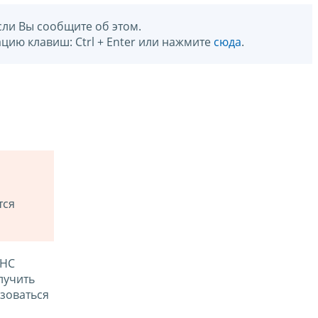
сли Вы сообщите об этом.
цию клавиш: Ctrl + Enter или нажмите
сюда
.
тся
ФНС
лучить
зоваться